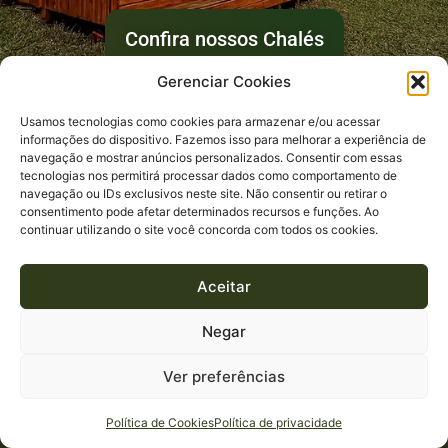
Confira nossos Chalés
Gerenciar Cookies
Usamos tecnologias como cookies para armazenar e/ou acessar
informações do dispositivo. Fazemos isso para melhorar a experiência de
navegação e mostrar anúncios personalizados. Consentir com essas
tecnologias nos permitirá processar dados como comportamento de
navegação ou IDs exclusivos neste site. Não consentir ou retirar o
consentimento pode afetar determinados recursos e funções. Ao
Sobre Nós
continuar utilizando o site você concorda com todos os cookies.
Aceitar
A HISTÓRIA DOS NOSSOS CHALÉS COMEÇA EM 2015,
Negar
QUANDO NOSSOS FUNDADORES, JOÃO E CARINA
DEIXARAM SUA CIDADE PARA PASSAR FÉRIAS EM
Ver preferências
CAMBARÁ, RIO GRANDE DO SUL, NO BRASIL.
EMPRESÁRIO E APAIXONADO PELA NATUREZA, JOÃO
Política de Cookies
Política de privacidade
FOI CONVIDADO PARA PARTICIPAR DE ROTEIROS