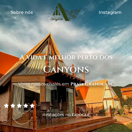
Sobre nós
Instagram
A vida é melhor perto dos
Canyons
Visite nossos chalés em
Praia Grande - SC
Avaliações no
Google